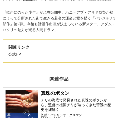
『歌声にのった少年』が現在公開中、ハニ＝アブ・アサド監督が壁
によって分断された街で生きる若者の運命と愛を描く「パレスチナ3
部作」第2弾。今後も話題作出演が決まっている新スター、アダム・
バクリの魅力が光る人間ドラマ。
関連リンク
公式HP
関連作品
真珠のボタン
チリの海底で発見された真珠のボタンか
ら、監督の祖国チリが辿ってきた苦難の歴
史を紐解く
監督：パトリシオ・グスマン