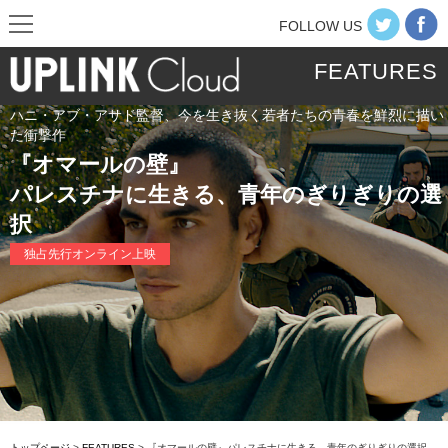
FOLLOW US
FEATURES
ハニ・アブ・アサド監督、今を生き抜く若者たちの青春を鮮烈に描い
た衝撃作
『オマールの壁』
パレスチナに生きる、青年のぎりぎりの選
択
独占先行オンライン上映
トップページ
>
FEATURES
> 『オマールの壁』パレスチナに生きる、青年のぎりぎりの選択