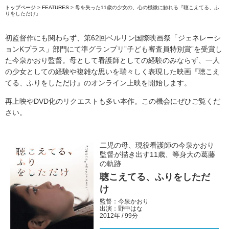
トップページ
>
FEATURES
> 母を失った11歳の少女の、心の機微に触れる『聴こえてる、ふ
りをしただけ』
初監督作にも関わらず、第62回ベルリン国際映画祭「ジェネレーシ
ョンKプラス」部門にて準グランプリ”子ども審査員特別賞”を受賞し
た今泉かおり監督。母として看護師としての経験のみならず、一人
の少女としての経験や複雑な思いを瑞々しく表現した映画『聴こえ
てる、ふりをしただけ』のオンライン上映を開始します。
再上映やDVD化のリクエストも多い本作。この機会にぜひご覧くだ
さい。
二児の母、現役看護師の今泉かおり
監督が描き出す11歳、等身大の葛藤
の軌跡
聴こえてる、ふりをしただ
け
監督：今泉かおり
出演：野中はな
2012年 / 99分