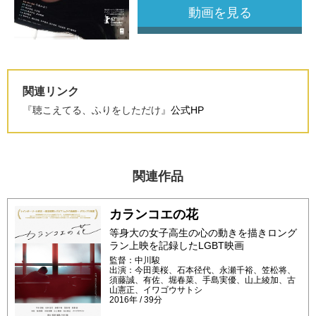
動画を見る
関連リンク
『聴こえてる、ふりをしただけ』
公式HP
関連作品
カランコエの花
等身大の女子高生の心の動きを描きロング
ラン上映を記録したLGBT映画
監督：中川駿
出演：今田美桜、石本径代、永瀬千裕、笠松将、
須藤誠、有佐、堀春菜、手島実優、山上綾加、古
山憲正、イワゴウサトシ
2016年 / 39分