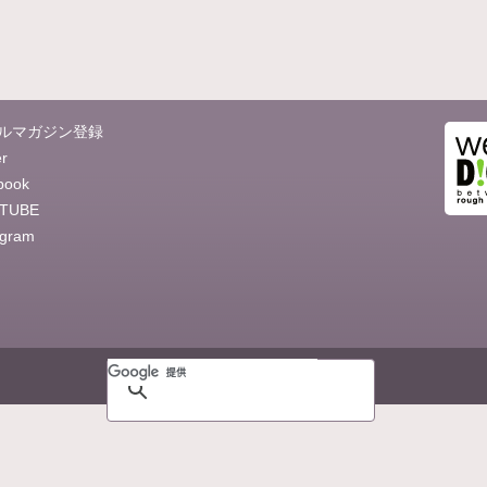
ルマガジン登録
er
book
TUBE
agram