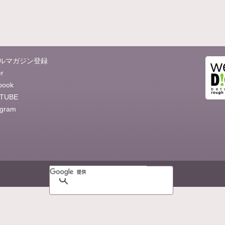
ルマガジン登録
er
book
TUBE
agram