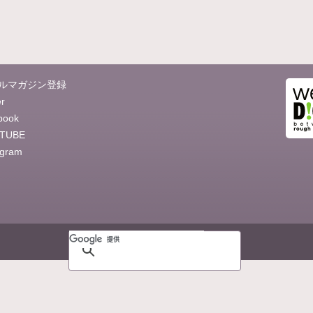
ルマガジン登録
er
book
TUBE
agram