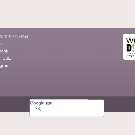
ルマガジン登録
er
book
TUBE
agram