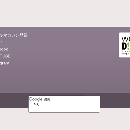
ルマガジン登録
er
book
TUBE
agram