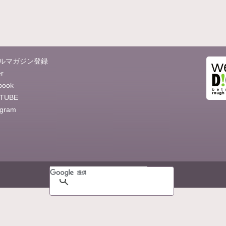
ルマガジン登録
er
book
TUBE
agram