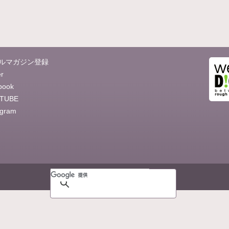
ルマガジン登録
er
book
TUBE
agram