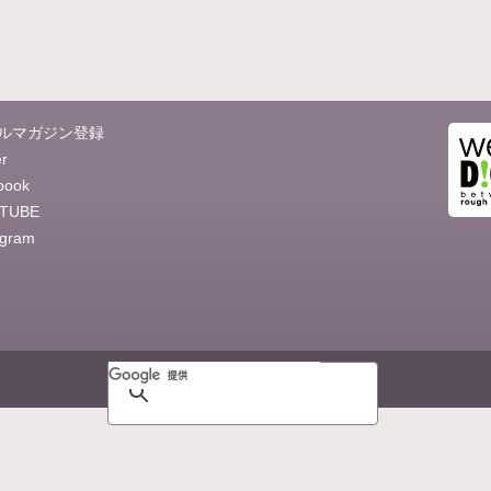
ルマガジン登録
er
book
TUBE
agram