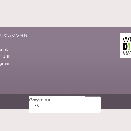
ルマガジン登録
er
book
TUBE
agram