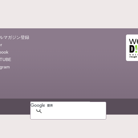
ルマガジン登録
er
book
TUBE
agram