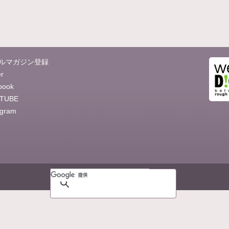
ルマガジン登録
er
book
TUBE
agram