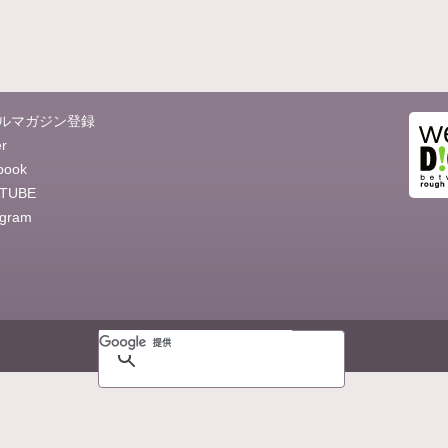
ルマガジン登録
er
book
TUBE
agram