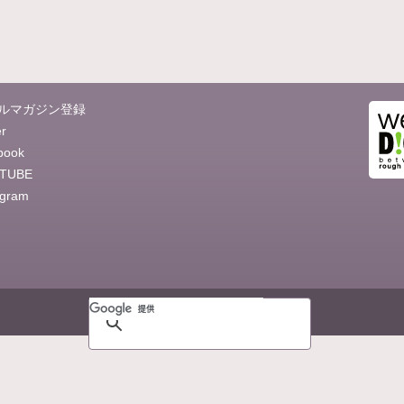
ルマガジン登録
er
book
TUBE
agram