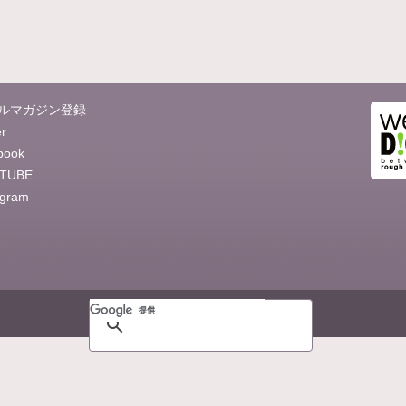
ルマガジン登録
er
book
TUBE
agram