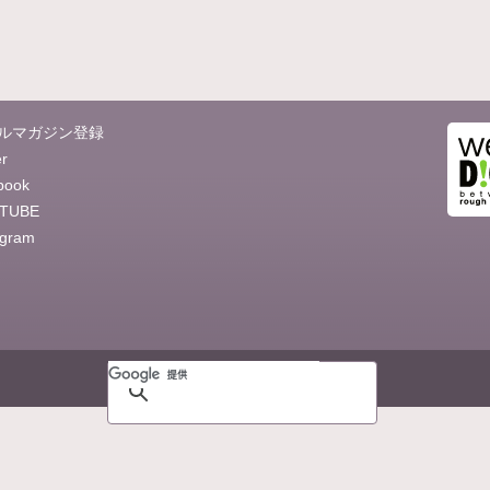
ルマガジン登録
er
book
TUBE
agram