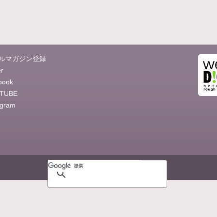
ルマガジン登録
er
book
TUBE
agram