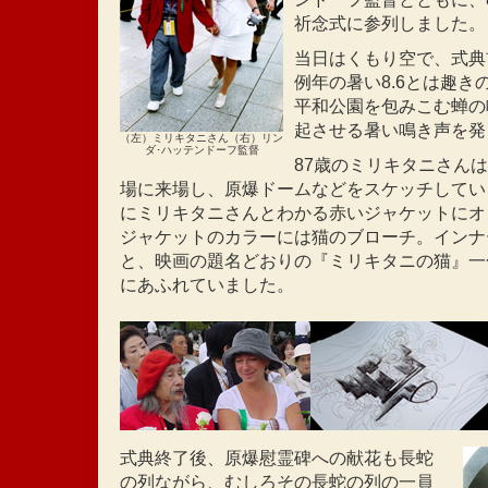
祈念式に参列しました。
当日はくもり空で、式典
例年の暑い8.6とは趣
平和公園を包みこむ蝉の
起させる暑い鳴き声を発
（左）ミリキタニさん（右）リン
ダ･ハッテンドーフ監督
87歳のミリキタニさん
場に来場し、原爆ドームなどをスケッチしてい
にミリキタニさんとわかる赤いジャケットにオ
ジャケットのカラーには猫のブローチ。インナ
と、映画の題名どおりの『ミリキタニの猫』一
にあふれていました。
式典終了後、原爆慰霊碑への献花も長蛇
の列ながら、むしろその長蛇の列の一員