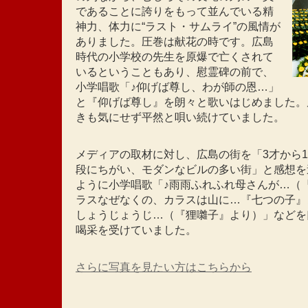
であることに誇りをもって並んでいる精
神力、体力に“ラスト・サムライ”の風情が
ありました。圧巻は献花の時です。広島
時代の小学校の先生を原爆で亡くされて
いるということもあり、慰霊碑の前で、
小学唱歌「♪仰げば尊し、わが師の恩…」
と『仰げば尊し』を朗々と歌いはじめました。
きも気にせず平然と唄い続けていました。
メディアの取材に対し、広島の街を「3才から
段にちがい、モダンなビルの多い街」と感想を
ように小学唱歌「♪雨雨ふれふれ母さんが…（
ラスなぜなくの、カラスは山に…『七つの子』
しょうじょうじ…（『狸囃子』より）」などを
喝采を受けていました。
さらに写真を見たい方はこちらから