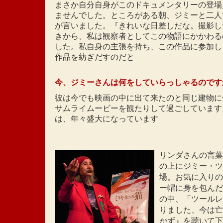
まさか自分自身がこのドキュメンタリーの登場
ませんでした。ところがある朝、ジミーと二人
が言いました。『きれいな日差しだな。撮影し
きから、私は観察者としてこの物語にかかわる
した。私自身の主張を持ち、この作品に参加し
作品を紡ぎだすのだと
今、ジミーさんは何をしていらっしゃるのです
彼は今でも映画の中に出て来たのと同じ建物に
サムライムービーを観たりして過ごしています
は、年々盛大になっています
リンダさんの言葉
の上にジミー・ツ
場。お気に入りの
ー帽に身を包んだ
の中、「ツールレ
りました、今は亡
かず』を聴いて下