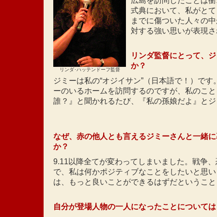
広島を訪問したことは衝
式典において、私がとて
までに傷ついた人々の中
対する強い思いが表現さ
リンダ監督にとって、ジ
か？
リンダ･ハッテンドーフ監督
ジミーは私の“オジイサン”（日本語で！）です
ーのいるホームを訪問するのですが、私のこと
誰？』と聞かれるたび、『私の孫娘だよ』とジ
なぜ、赤の他人とも言えるジミーさんと一緒に
か？
9.11以降全てが変わってしまいました。戦争
で、私は何かポジティブなことをしたいと思い
は、もっと良いことができるはずだということ
自分が登場人物の一人になったことについては