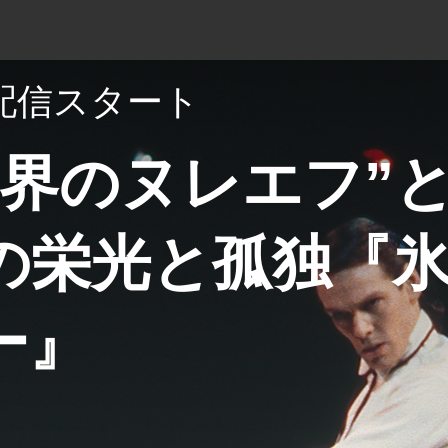
配信スタート
ト界のヌレエフ”
の栄光と孤独『
ー』