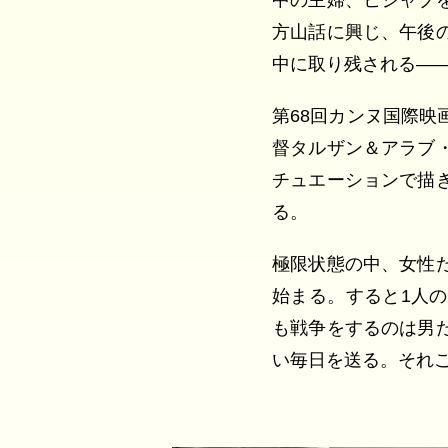
中の主婦、ヒジャブ
方山話に興じ、午後
中に取り残される―
第68回カンヌ国際
督タルザン＆アラブ
チュエーションで描
る。
極限状態の中、女性
始まる。すると1人
も戦争をするのは男
い毎日を送る。それ