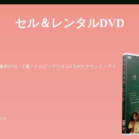
セル＆レンタルDVD
像約27分／2層／ドルビーデジタル5.1chサラウンド／アラ
ージ