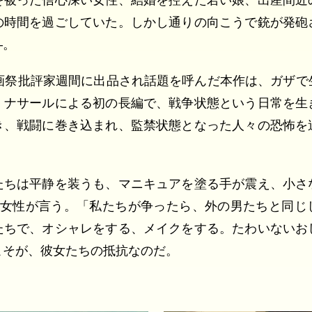
を被った信心深い女性、結婚を控えた若い娘、出産間近
の時間を過ごしていた。しかし通りの向こうで銃が発砲
―。
映画祭批評家週間に出品され話題を呼んだ本作は、ガザで
・ナサールによる初の長編で、戦争状態という日常を生
き、戦闘に巻き込まれ、監禁状態となった人々の恐怖を
たちは平静を装うも、マニキュアを塗る手が震え、小さ
の女性が言う。「私たちが争ったら、外の男たちと同じ
たちで、オシャレをする、メイクをする。たわいないお
こそが、彼女たちの抵抗なのだ。