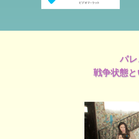
パレ
戦争状態と