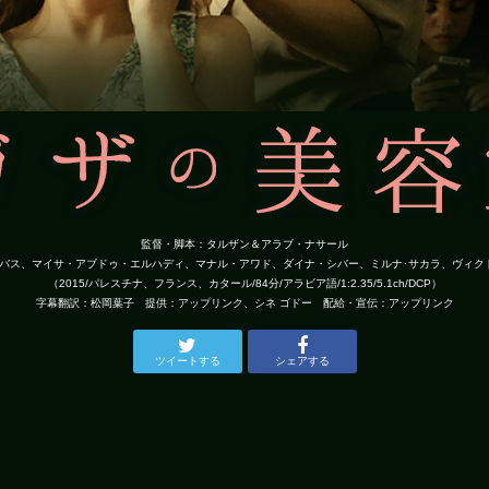
監督・脚本：タルザン＆アラブ・ナサール
バス、マイサ・アブドゥ・エルハディ、マナル・アワド、ダイナ・シバー、ミルナ･サカラ、ヴィク
（2015/パレスチナ、フランス、カタール/84分/アラビア語/1:2.35/5.1ch/DCP）
字幕翻訳：松岡葉子 提供：アップリンク、シネ ゴドー 配給・宣伝：アップリンク
ツイートする
シェアする