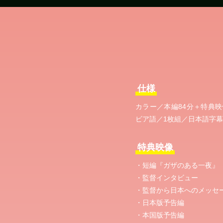
仕様
カラー／本編84分＋特典映
ビア語／1枚組／日本語字幕
特典映像
・短編『ガザのある一夜』
・監督インタビュー
・監督から日本へのメッセ
・日本版予告編
・本国版予告編