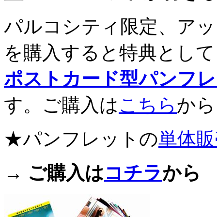
パルコシティ限定、アッ
を購入すると特典として
ポストカード型パンフレ
す。ご購入は
こちら
から
★パンフレットの
単体販
→ ご購入は
コチラ
から