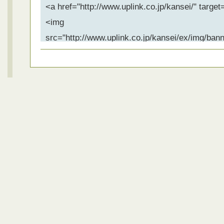
<a href="http://www.uplink.co.jp/kansei/" target
<img
src="http://www.uplink.co.jp/kansei/ex/img/bann
alt="映画『レイチェル・カーソンの感性の森
ト" width="300" height="100" border="0" /></a>