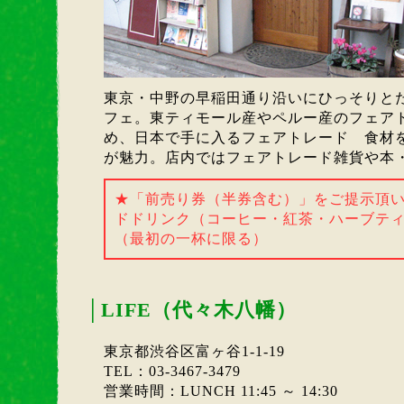
東京・中野の早稲田通り沿いにひっそりと
フェ。東ティモール産やペルー産のフェア
め、日本で手に入るフェアトレード 食材
が魅力。店内ではフェアトレード雑貨や本
★「前売り券（半券含む）」をご提示頂
ドドリンク（コーヒー・紅茶・ハーブティ
（最初の一杯に限る）
│
LIFE（代々木八幡）
東京都渋谷区富ヶ谷1-1-19
TEL：03-3467-3479
営業時間：LUNCH 11:45 ～ 14:30