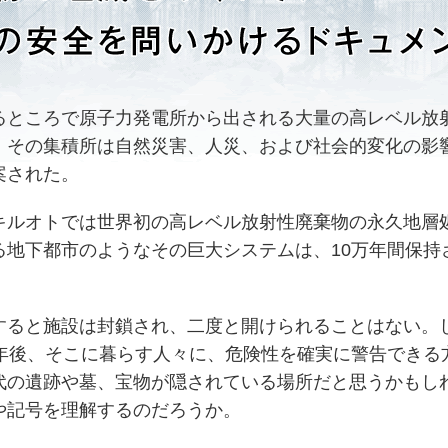
ところで原子力発電所から出される大量の高レベル放
。その集積所は自然災害、人災、および社会的変化の影
案された。
ルオトでは世界初の高レベル放射性廃棄物の永久地層
る地下都市のようなその巨大システムは、10万年間保持
ると施設は封鎖され、二度と開けられることはない。
万年後、そこに暮らす人々に、危険性を確実に警告できる
代の遺跡や墓、宝物が隠されている場所だと思うかもし
や記号を理解するのだろうか。