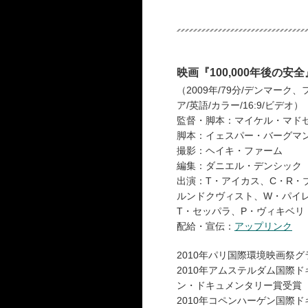
映画『100,000年後の安全
（2009年/79分/デンマー
ア/英語/カラー/16:9/ビデオ）
監督・脚本：マイケル・マド
脚本：イェスパー・バーグマ
撮影：ヘイキ・ファーム
編集：ダニエル・デンシック
出演：T・アイカス、C・R・
ルンドクヴィスト、W・パイ
T・セッパラ、P・ヴィキベリ
配給・宣伝：
アップリンク
2010年パリ国際環境映画祭
2010年アムステルダム国際
ン・ドキュメンタリー賞受賞
2010年コペンハーゲン国際