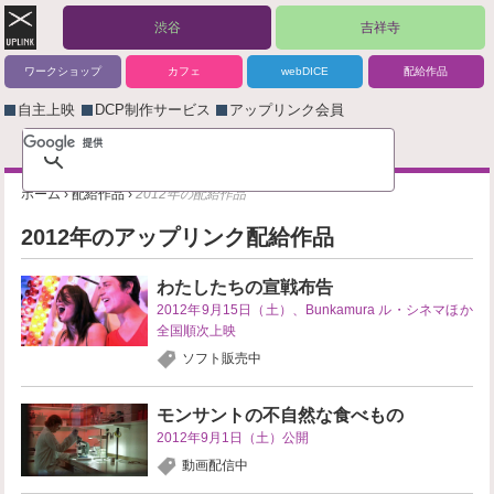
渋谷
吉祥寺
ワークショップ
カフェ
webDICE
配給作品
自主上映
DCP制作サービス
アップリンク会員
ホーム
›
配給作品
›
2012年の配給作品
2012年のアップリンク配給作品
わたしたちの宣戦布告
2012年9月15日（土）、Bunkamura ル・シネマほか
全国順次上映
ソフト販売中
モンサントの不自然な食べもの
2012年9月1日（土）公開
動画配信中