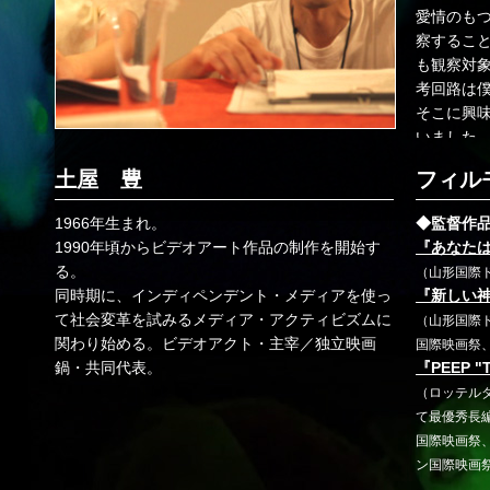
愛情のも
察するこ
も観察対
考回路は
そこに興味
いました
土屋 豊
フィル
――そう
解いたの
1966年生まれ。
◆監督作
1990年頃からビデオアート作品の制作を開始す
『あなた
A（土屋
る。
（山形国際
ではどう
同時期に、インディペンデント・メディアを使っ
『新しい
ことも彼
て社会変革を試みるメディア・アクティビズムに
（山形国際
覚するこ
関わり始める。ビデオアクト・主宰／独立映画
国際映画祭
した。
鍋・共同代表。
『PEEP "
（ロッテル
――それ
て最優秀長
ったく異
国際映画祭
ったら、
ン国際映画
語り尽く