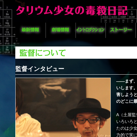
監督インタビュー
――まず
いします。
害しよう
のどこに
A（土屋
いろいろ
たのは少
力的で実