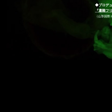
ム」「人
◆プロデ
で、この
『遭難フ
る意味、
（山形国際
い。
A（土屋
社会に対す
視システ
叫ばれな
得るのと
まってい
ま監視社
の虹彩で
は、もう
上がって
て、その
ラム、デ
ろ、私た
そのよう
しい視点