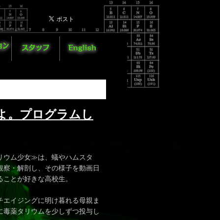
いよ。プログラムし
リウム少女≫は、蟻やハムスタ
観察・解剖し、その様子を動画日
することが好きな高校生。
チエイジングに明け暮れる母親ま
に毒薬タリウムを少しずつ投与し