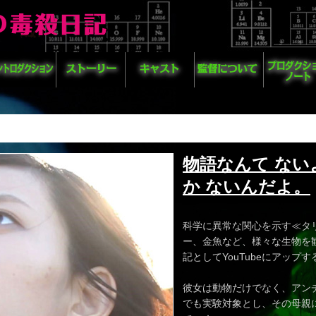
物語なんて な
か ないんだよ。
科学に異常な関心を示す≪タ
ー、金魚など、様々な生物を
記としてYouTubeにアップ
彼女は動物だけでなく、アン
でも実験対象とし、その母親