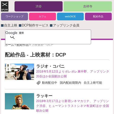
渋谷
吉祥寺
ワークショップ
カフェ
webDICE
配給作品
自主上映
DCP制作サービス
アップリンク会員
ホーム
›
配給作品
›
上映素材：DCP
配給作品 - 上映素材：DCP
ラジオ・コバニ
2018年5月12日よりポレポレ東中野、アップリンク
渋谷ほか全国順次公開
動画配信中
国内配給期限内
自主上映可能
ラッキー
2018年3月17日より新宿シネマカリテ、 アップリン
ク渋谷、ヒューマントラストシネマ有楽町ほか 全国
順次公開