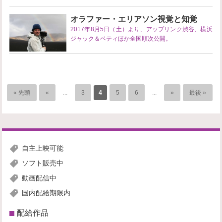
オラファー・エリアソン視覚と知覚
2017年8月5日（土）より、アップリンク渋谷、横浜
ジャック＆ベティほか全国順次公開。
« 先頭
«
...
3
4
5
6
...
»
最後 »
自主上映可能
ソフト販売中
動画配信中
国内配給期限内
配給作品