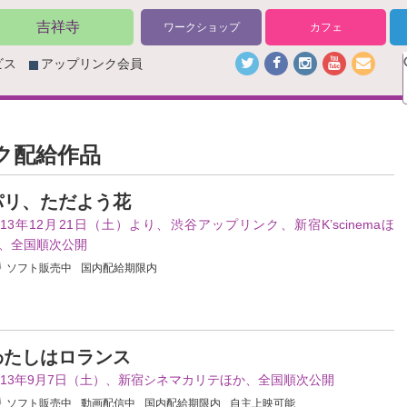
吉祥寺
ワークショップ
カフェ
ビス
アップリンク会員
ンク配給作品
パリ、ただよう花
013年12月21日（土）より、渋谷アップリンク、新宿K’scinemaほ
、全国順次公開
ソフト販売中
国内配給期限内
わたしはロランス
013年9月7日（土）、新宿シネマカリテほか、全国順次公開
ソフト販売中
動画配信中
国内配給期限内
自主上映可能