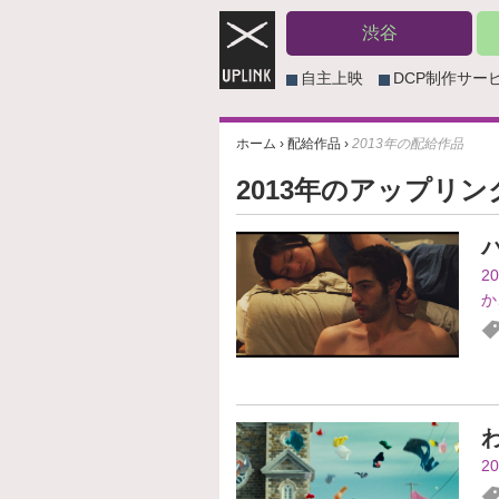
渋谷
自主上映
DCP制作サー
ホーム
›
配給作品
›
2013年の配給作品
2013年のアップリ
2
か
2