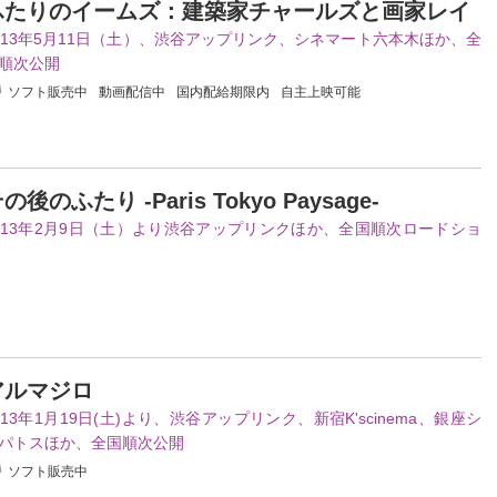
ふたりのイームズ：建築家チャールズと画家レイ
013年5月11日（土）、渋谷アップリンク、シネマート六本木ほか、全
順次公開
ソフト販売中
動画配信中
国内配給期限内
自主上映可能
の後のふたり -Paris Tokyo Paysage-
013年2月9日（土）より渋谷アップリンクほか、全国順次ロードショ
アルマジロ
013年1月19日(土)より、渋谷アップリンク、新宿K'scinema、銀座シ
パトスほか、全国順次公開
ソフト販売中