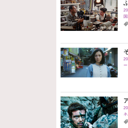
2
国
そ
2
ー
2
ネ