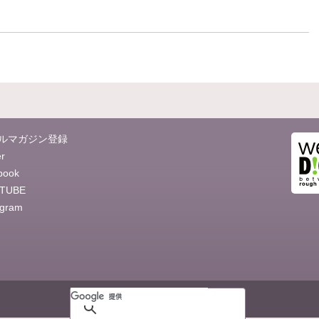
ルマガジン登録
er
book
TUBE
agram